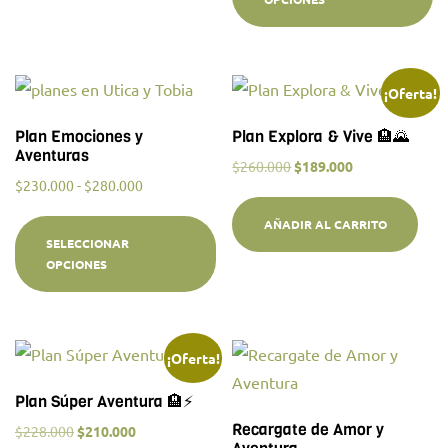
¡Oferta!
Plan Emociones y
Plan Explora & Vive 🏨🌄
Aventuras
$
260.000
$
189.000
$
230.000
-
$
280.000
AÑADIR AL CARRITO
SELECCIONAR
OPCIONES
¡Oferta!
Plan Súper Aventura 🏨⚡
Recargate de Amor y
$
228.000
$
210.000