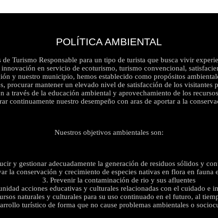
POLÍTICA AMBIENTAL
de Turismo Responsable para un tipo de turista que busca vivir experienc
 innovación en servicio de ecoturismo, turismo convencional, satisfacie
ión y nuestro municipio, hemos establecido como propósitos ambientales
, procurar mantener un elevado nivel de satisfacción de los visitantes p
a través de la educación ambiental y aprovechamiento de los recursos, i
rar continuamente nuestro desempeño con aras de aportar a la conservac
Nuestros objetivos ambientales son:
ucir y gestionar adecuadamente la generación de residuos sólidos y co
r la conservación y crecimiento de especies nativas en flora en fauna e
3. Prevenir la contaminación de rio y sus afluentes
unidad acciones educativas y culturales relacionadas con el cuidado e 
ursos naturales y culturales para su uso continuado en el futuro, al tiem
esarrollo turístico de forma que no cause problemas ambientales o socio